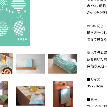
森や花、動物
きっとそう感
eriは、同じ
描き方を少し
まるで異なる
※お手元に届
落ち着いた感
自然な風合い
■サイズ
35×90cm
■素材
コットン100