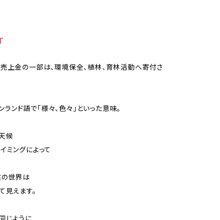
T
売上金の一部は、環境保全、植林、育林活動へ寄付さ
フィンランド語で「様々、色々」といった意味。
天候
イミングによって
然の世界は
て見えます。
同じように