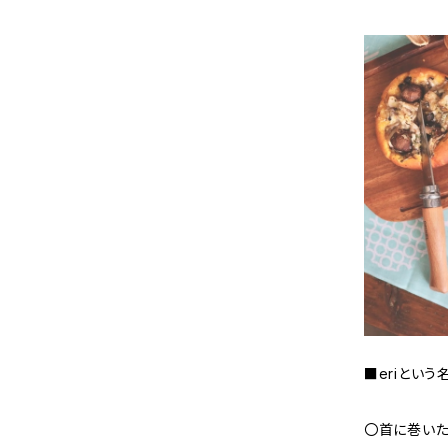
■eriとい
〇首に巻いた